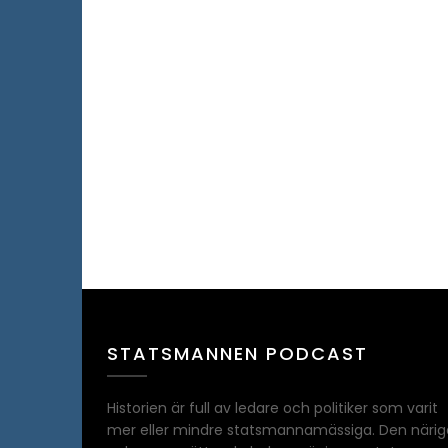
STATSMANNEN PODCAST
Historien är full av ledare och politiker som varit
mer eller mindre statsmannamässiga. Den närig