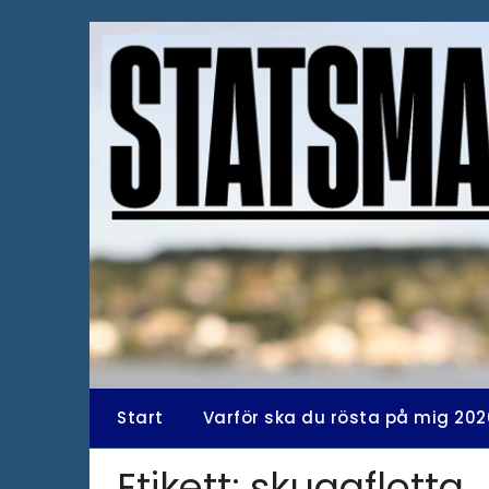
Hoppa
till
innehåll
Start
Varför ska du rösta på mig 202
Etikett:
skuggflotta