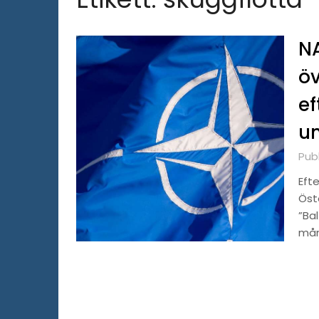
NA
öv
ef
un
Publ
Eft
Öst
”Bal
mån