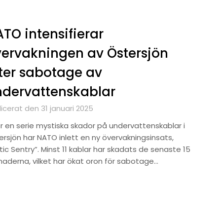
TO intensifierar
ervakningen av Östersjön
ter sabotage av
dervattenskablar
icerat den 31 januari 2025
er en serie mystiska skador på undervattenskablar i
ersjön har NATO inlett en ny övervakningsinsats,
tic Sentry”. Minst 11 kablar har skadats de senaste 15
aderna, vilket har ökat oron för sabotage…