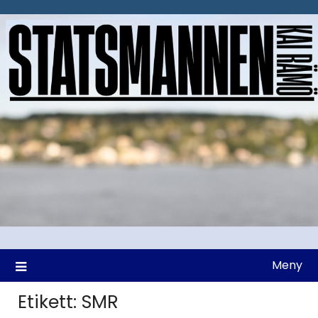
Hoppa
till
innehåll
Meny
Etikett:
SMR