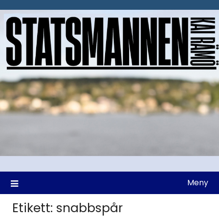
Hoppa
till
innehåll
Meny
Etikett:
snabbspår