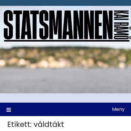
Hoppa
till
innehåll
Meny
Etikett:
våldtäkt