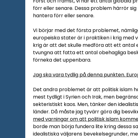
Först och främst, vi har ett antal globala
förr eller senare. Dessa problem härrör sig
hantera förr eller senare.
Vi börjar med det första problemet, nämlige
europeiska stater är i praktiken i krig med v
krig är att det skulle medföra att ett antal
tvungna att fatta ett antal obehagliga besl
förneka det uppenbara.
Jag ska vara tydlig på denna punkten. Europ
Det andra problemet är att politisk islam ha
mest tydligt i Syrien och Irak, men begränsar
sekteristiskt kaos. Men, tänker den idealist
länder. Då måste jag tyvärr göra dig besvik
med varningar om att politisk islam kommer 
borde man börja fundera lite kring dessa sa
idealistiska väljarens bevekelsegrunder, m