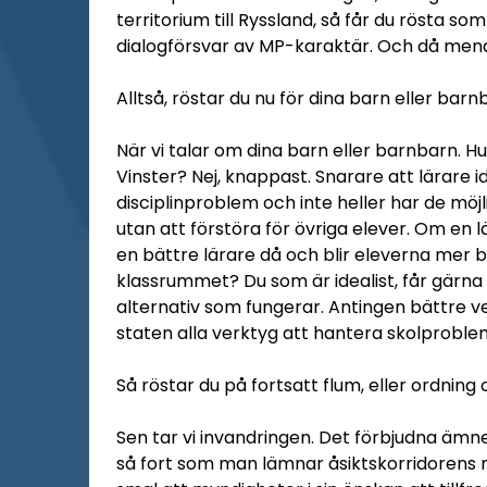
territorium till Ryssland, så får du rösta som
dialogförsvar av MP-karaktär. Och då menar j
Alltså, röstar du nu för dina barn eller barn
När vi talar om dina barn eller barnbarn. Hu
Vinster? Nej, knappast. Snarare att lärare i
disciplinproblem och inte heller har de möj
utan att förstöra för övriga elever. Om en 
en bättre lärare då och blir eleverna mer b
klassrummet? Du som är idealist, får gärna 
alternativ som fungerar. Antingen bättre ve
staten alla verktyg att hantera skolproble
Så röstar du på fortsatt flum, eller ordning
Sen tar vi invandringen. Det förbjudna ämne
så fort som man lämnar åsiktskorridorens m