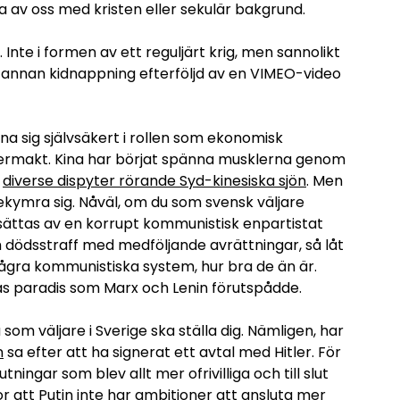
ta av oss med kristen eller sekulär bakgrund.
 Inte i formen av ett reguljärt krig, men sannolikt
annan kidnappning efterföljd av en VIMEO-video
na sig självsäkert i rollen som ekonomisk
permakt. Kina har börjat spänna musklerna genom
i
diverse dispyter rörande Syd-kinesiska sjön
. Men
kymra sig. Nåväl, om du som svensk väljare
sättas av en korrupt kommunistisk enpartistat
 dödsstraff med medföljande avrättningar, så låt
 några kommunistiska system, hur bra de än är.
as paradis som Marx och Lenin förutspådde.
som väljare i Sverige ska ställa dig. Nämligen, har
n
sa efter att ha signerat ett avtal med Hitler. För
utningar som blev allt mer ofrivilliga och till slut
r att Putin inte har ambitioner att ansluta mer