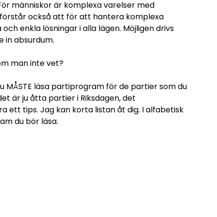
ion. För människor är komplexa varelser med
förstår också att för att hantera komplexa
a och enkla lösningar i alla lägen. Möjligen drivs
te in absurdum.
 om man inte vet?
 Du MÅSTE läsa partiprogram för de partier som du
det är ju åtta partier i Riksdagen, det
a ett tips. Jag kan korta listan åt dig. I alfabetisk
ram du bör läsa.