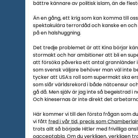
bättre kännare av politisk islam, än de fles
Än en gång, ett krig som kan komma till oss.
spektakulära terrordåd och kanske en och 
på en halshuggning.
Det tredje problemet är att Kina börjar kän
stormakt och har ambitioner att bli en su
att försöka påverka ett antal grannländer 
som svensk väljare behöver man väl inte be
tycker att USA:s roll som supermakt ska er
som slår världsrekord i både nätcensur och
gå då. Men själv är jag inte så begeistrad i
Och kinesernas är inte direkt det arbetarn
Här kommer vi till den första frågan som du 
vi fått
fred i vår tid, precis som Chamberlai
trots allt så började Hitler med frivilliga ansl
oacceptabla. Om du verkligen, verkligen tro