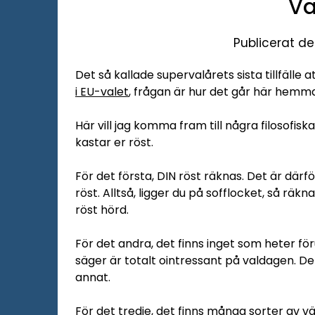
Va
Publicerat d
Det så kallade supervalårets sista tillfälle a
i EU-valet
, frågan är hur det går här hemma
Här vill jag komma fram till några filosofi
kastar er röst.
För det första, DIN röst räknas. Det är därf
röst. Alltså, ligger du på sofflocket, så räkn
röst hörd.
För det andra, det finns inget som heter f
säger är totalt ointressant på valdagen. D
annat.
För det tredje, det finns många sorter av väl