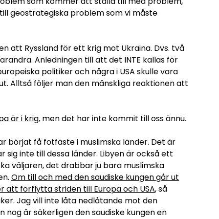
 problem som kommer att ställa till med problem,
 till geostrategiska problem som vi måste
n att Ryssland för ett krig mot Ukraina. Dvs. två
arandra. Anledningen till att det INTE kallas för
 europeiska politiker och några i USA skulle vara
ut. Alltså följer man den mänskliga reaktionen att
a är i krig
, men det har inte kommit till oss ännu.
r börjat få fotfäste i muslimska länder. Det är
 sig inte till dessa länder. Libyen är också ett
iska väljaren, det drabbar ju bara muslimska
en.
Om till och med den saudiske kungen går ut
att förflytta striden till Europa och USA
, så
ker. Jag vill inte låta nedlåtande mot den
en nog är säkerligen den saudiske kungen en