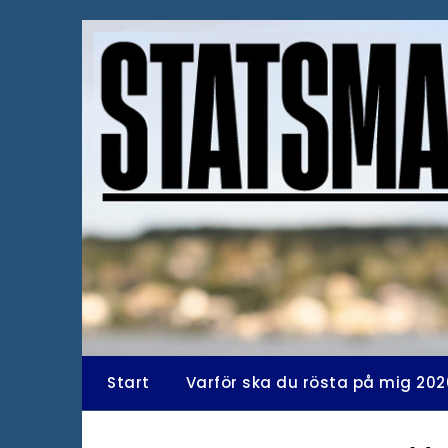
Hoppa
till
innehåll
Start
Varför ska du rösta på mig 202