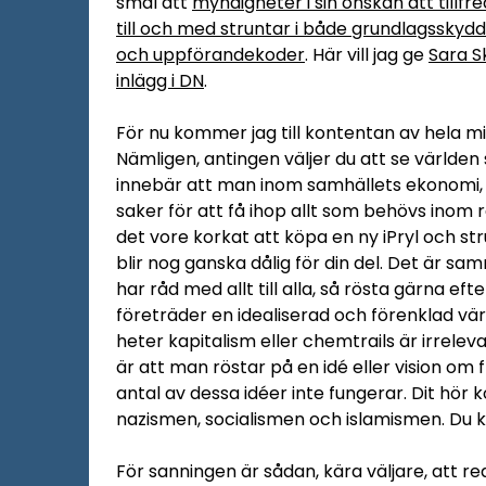
smal att
myndigheter i sin önskan att tillfr
till och med struntar i både grundlagsskyd
och uppförandekoder
. Här vill jag ge
Sara S
inlägg i DN
.
För nu kommer jag till kontentan av hela m
Nämligen, antingen väljer du att se världen
innebär att man inom samhällets ekonomi, p
saker för att få ihop allt som behövs inom 
det vore korkat att köpa en ny iPryl och s
blir nog ganska dålig för din del. Det är s
har råd med allt till alla, så rösta gärna eft
företräder en idealiserad och förenklad vä
heter kapitalism eller chemtrails är irreleva
är att man röstar på en idé eller vision om 
antal av dessa idéer inte fungerar. Dit hö
nazismen, socialismen och islamismen. Du ka
För sanningen är sådan, kära väljare, att r