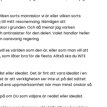
ken sorts människor vi är eller vilken sorts
g till mitt resonemang. Nämligen att
kor i grunden. Och då menar jag varken
och antirasister för den delen. Valet handlar heller
n oansvarig regering.
l se världen som den är, eller som man vill att
, som låter bra för de flesta. Alltså ska du INTE
eller idealist. Det är fint att vara idealist i en
et är att verkligheten ser inte ut på det sättet.
a på ens uppmärksamhet när man minst önskar så.
på om DU som väljare är realist eller idealist.