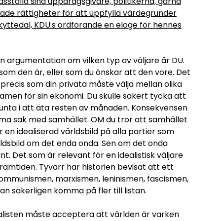
edsställa sina uppdragsgivare, politikerna, gärna
dade rättigheter för att uppfylla värdegrunder
kyttedal, KDU:s ordförande en eloge för hennes
in argumentation om vilken typ av väljare är DU.
 som den är, eller som du önskar att den vore. Det
recis som din privata måste välja mellan olika
ramen för sin ekonomi. Du skulle säkert tycka att
trunta i att äta resten av månaden. Konsekvensen
amma sak med samhället. OM du tror att samhället
er en idealiserad världsbild på alla partier som
rldsbild om det enda onda. Sen om det onda
nt. Det som är relevant för en idealistisk väljare
framtiden. Tyvärr har historien bevisat att ett
r kommunismen, marxismen, leninismen, fascismen,
n säkerligen komma på fler till listan.
ealisten måste acceptera att världen är varken