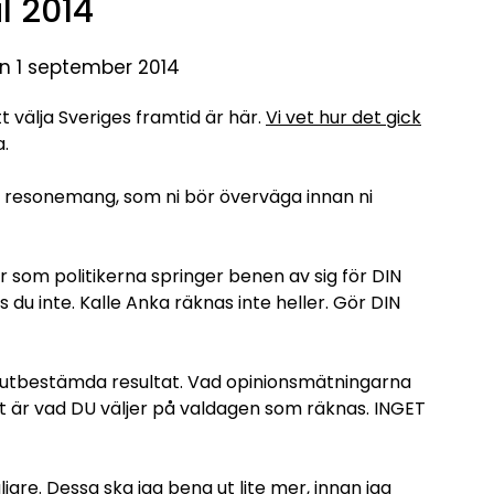
l 2014
en 1 september 2014
tt välja Sveriges framtid är här.
Vi vet hur det gick
.
ska resonemang, som ni bör överväga innan ni
ör som politikerna springer benen av sig för DIN
as du inte. Kalle Anka räknas inte heller. Gör DIN
örutbestämda resultat. Vad opinionsmätningarna
et är vad DU väljer på valdagen som räknas. INGET
jare. Dessa ska jag bena ut lite mer, innan jag