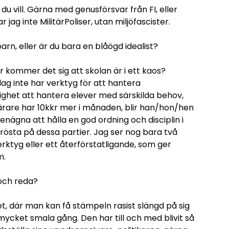
 du vill. Gärna med genusförsvar från FI, eller
ag inte MilitärPoliser, utan miljöfascister.
barn, eller är du bara en blåögd idealist?
r kommer det sig att skolan är i ett kaos?
dag inte har verktyg för att hantera
lighet att hantera elever med särskilda behov,
lärare har 10kkr mer i månaden, blir han/hon/hen
enägna att hålla en god ordning och disciplin i
rösta på dessa partier. Jag ser nog bara två
rktyg eller ett återförstatligande, som ger
m.
 och reda?
t, där man kan få stämpeln rasist slängd på sig
ycket smala gång. Den har till och med blivit så