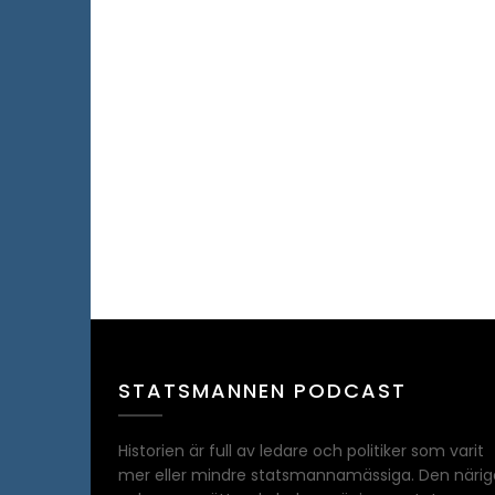
STATSMANNEN PODCAST
Historien är full av ledare och politiker som varit
mer eller mindre statsmannamässiga. Den närig