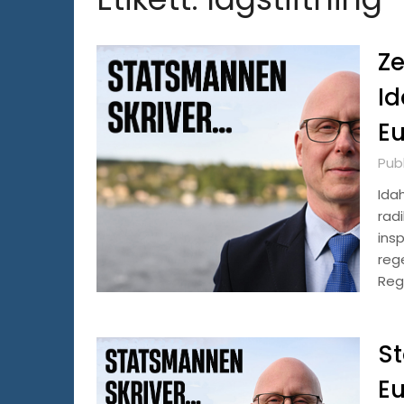
Ze
Id
Eu
Publ
Ida
rad
ins
reg
Reg
St
E