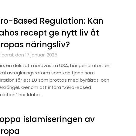
ro-Based Regulation: Kan
ahos recept ge nytt liv åt
ropas näringsliv?
icerat den 17 januari 2025
ho, en delstat i nordvästra USA, har genomfört en
ikal avregleringsreform som kan tjäna som
piration för ett EU som brottas med byråkrati och
elkrångel. Genom att införa ”Zero-Based
ulation” har Idaho…
oppa islamiseringen av
uropa