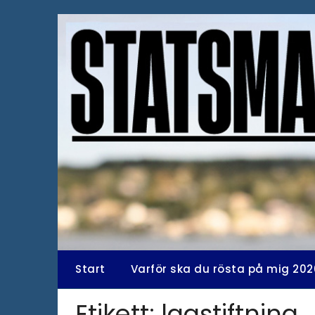
Hoppa
till
innehåll
Start
Varför ska du rösta på mig 202
Etikett:
lagstiftning