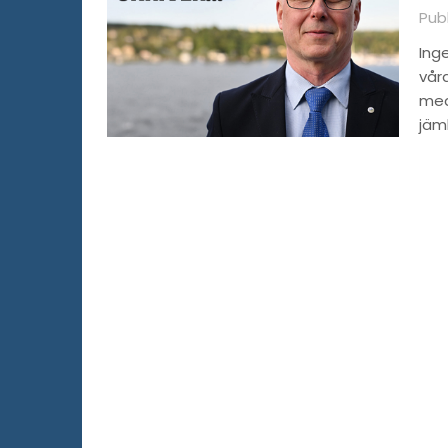
Pub
Inge
våra
med
jäml