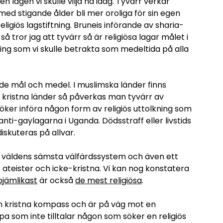
n lagen vi skulle vilja ha idag. Tyvärr verkar
med stigande ålder bli mer oroliga för sin egen
religiös lagstiftning. Bruneis införande av sharia-
så tror jag att tyvärr så är religiösa lagar målet i
ng som vi skulle betrakta som medeltida på alla
både mål och medel. I muslimska länder finns
. I kristna länder så påverkas man tyvärr av
öker införa någon form av religiös uttolkning som
anti-gaylagarna i Uganda. Dödsstraff eller livstids
iskuteras på allvar.
ade väldens sämsta välfärdssystem och även ett
ateister och icke-kristna. Vi kan nog konstatera
ojämlikast
är också
de mest religiösa
.
in kristna kompass och är på väg mot en
 som inte tilltalar någon som söker en religiös