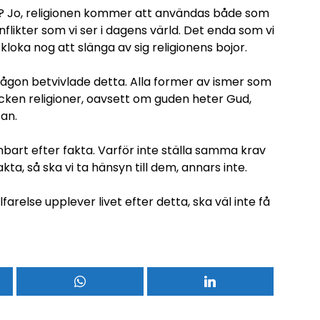
å? Jo, religionen kommer att användas både som
flikter som vi ser i dagens värld. Det enda som vi
kloka nog att slänga av sig religionens bojor.
någon betvivlade detta. Alla former av ismer som
stycken religioner, oavsett om guden heter Gud,
Fan.
bart efter fakta. Varför inte ställa samma krav
ta, så ska vi ta hänsyn till dem, annars inte.
llfarelse upplever livet efter detta, ska väl inte få