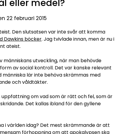
ål eller medel?
en 22 februari 2015
eist. Den slutsatsen var inte svår att komma
rd Dawkins böcker
. Jag tvivlade innan, men är nu i
nt ateist.
e av människans utveckling, när man behövde
orm av social kontroll. Det var kanske relevant
ad människa lär inte behöva skrämmas med
dande och våldtäkter.
n uppfattning om vad som är rätt och fel, som är
kridande. Det kallas ibland för den gyllene
rna i världen idag? Det mest skrämmande är att
 gemensam förhoppning om att apokalypsen ska