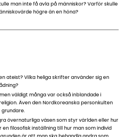
ulle man inte få avla på människor? Varför skulle
människovärde högre än en höna?
en ateist? Vilka heliga skrifter använder sig en
skådning?
er, men väldigt många var också inblandade i
religion. Även den Nordkoreanska personkulten
s grundare.
gra övernaturliga väsen som styr världen eller hur
n filosofisk inställning till hur man som individ
Och grunden är att man ska behandla andra som