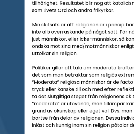
tillhörighet. Resultatet blir nog att katoli
som Livets Ord och andra frikyrkor.
Min slutsats är att religionen är i princip 
inte alls överraskande på något sätt. För 
just människor, eller icke-människor, så ka
ondska mot sina med/motmänniskor enligt 
uttolkar sin religion.
Politiker gillar att tala om moderata kraf
det som man betraktar som religiös extremis
”Moderata” religiösa människor är de facto
tryck eller kanske till och med efter reflekt
ta det slutgiltiga steget från religionens ok
”moderata” är utövande, men tillämpar kans
grund av okunskap eller eget val. Dvs. man
bortse från delar av religionen. Dessa indiv
inläst och kunnig inom sin religion påtalar d