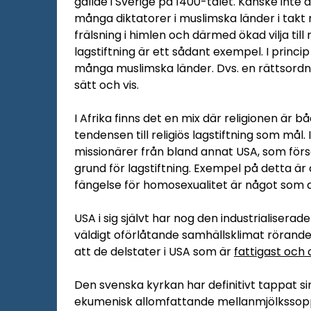
gällde i Sverige på 1400-talet. Kanske inte de
många diktatorer i muslimska länder i takt 
frälsning i himlen och därmed ökad vilja till 
lagstiftning är ett sådant exempel. I princip 
många muslimska länder. Dvs. en rättsordni
sätt och vis.
I Afrika finns det en mix där religionen är 
tendensen till religiös lagstiftning som mål
missionärer från bland annat USA, som förs
grund för lagstiftning. Exempel på detta är 
fängelse för homosexualitet är något som d
USA i sig självt har nog den industrialiser
väldigt oförlåtande samhällsklimat rörande 
att de delstater i USA som är
fattigast och 
Den svenska kyrkan har definitivt tappat s
ekumenisk allomfattande mellanmjölkssoppa