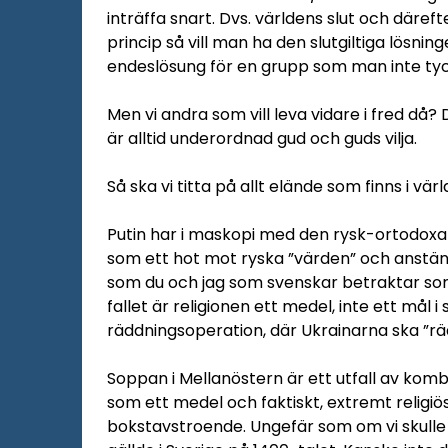
inträffa snart. Dvs. världens slut och däref
princip så vill man ha den slutgiltiga lösni
endeslösung för en grupp som man inte ty
Men vi andra som vill leva vidare i fred då?
är alltid underordnad gud och guds vilja.
Så ska vi titta på allt elände som finns i vär
Putin har i maskopi med den rysk-ortodoxa
som ett hot mot ryska ”värden” och anstän
som du och jag som svenskar betraktar som s
fallet är religionen ett medel, inte ett mål i
räddningsoperation, där Ukrainarna ska ”räd
Soppan i Mellanöstern är ett utfall av kom
som ett medel och faktiskt, extremt religiösa
bokstavstroende. Ungefär som om vi skulle