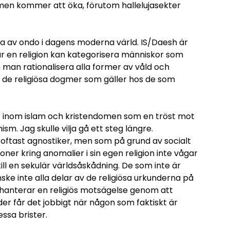
cismen kommer att öka, förutom hallelujasekter
bara av ondo i dagens moderna värld. IS/Daesh är
när en religion kan kategorisera människor som
n man rationalisera alla former av våld och
de religiösa dogmer som gäller hos de som
ter inom islam och kristendomen som en tröst mot
m. Jag skulle vilja gå ett steg längre.
 oftast agnostiker, men som på grund av socialt
ioner kring anomalier i sin egen religion inte vågar
 till en sekulär världsåskådning. De som inte är
ke inte alla delar av de religiösa urkunderna på
 hanterar en religiös motsägelse genom att
ider får det jobbigt när någon som faktiskt är
essa brister.