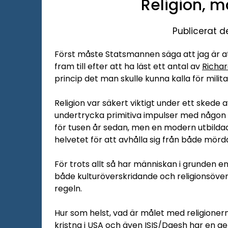
Religion, m
Publicerat d
Först måste Statsmannen säga att jag är at
fram till efter att ha läst ett antal av
Richa
princip det man skulle kunna kalla för milita
Religion var säkert viktigt under ett sked
undertrycka primitiva impulser med någon f
för tusen år sedan, men en modern utbild
helvetet för att avhålla sig från både mör
För trots allt så har människan i grunden e
både kulturöverskridande och religionsövers
regeln.
Hur som helst, vad är målet med religione
kristna i USA och även ISIS/Daesh har en