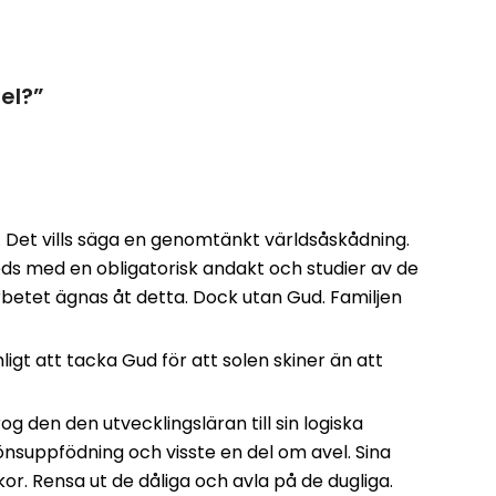
el?
”
 Det vills säga en genomtänkt världsåskådning.
eds med en obligatorisk andakt och studier av de
rbetet ägnas åt detta. Dock utan Gud. Familjen
ligt att tacka Gud för att solen skiner än att
og den den utvecklingsläran till sin logiska
önsuppfödning och visste en del om avel. Sina
r. Rensa ut de dåliga och avla på de dugliga.