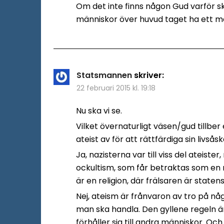
Om det inte finns någon Gud varför sk
människor över huvud taget ha ett 
Statsmannen
skriver:
22 februari 2015 kl. 19:18
Nu ska vi se.
Vilket övernaturligt väsen/gud tillber 
ateist av för att rättfärdiga sin livså
Ja, nazisterna var till viss del ateist
ockultism, som får betraktas som en 
är en religion, där frälsaren är staten
Nej, ateism är frånvaron av tro på nå
man ska handla. Den gyllene regeln är e
förhåller sig till andra människor. 