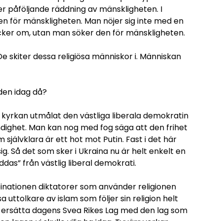
ter påföljande räddning av mänskligheten. I
ngen för mänskligheten. Man nöjer sig inte med en
cker om, utan man söker den för mänskligheten.
 De skiter dessa religiösa människor i. Människan
lden idag då?
 kyrkan utmålat den västliga liberala demokratin
dighet. Man kan nog med fog säga att den frihet
jälvklara är ett hot mot Putin. Fast i det här
 sig. Så det som sker i Ukraina nu är helt enkelt en
das” från västlig liberal demokrati.
binationen diktatorer som använder religionen
 uttolkare av islam som följer sin religion helt
 ersätta dagens Svea Rikes Lag med den lag som