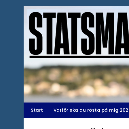
Hoppa
till
innehåll
Start
Varför ska du rösta på mig 202