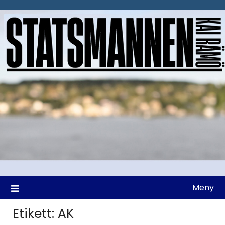
Hoppa
till
innehåll
Meny
Etikett:
AK