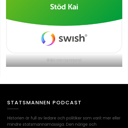
Stöd min kampanj!
STATSMANNEN PODCAST
Historien är full av ledare och politiker som varit mer eller
mindre statsmannamässiga. Den närige och