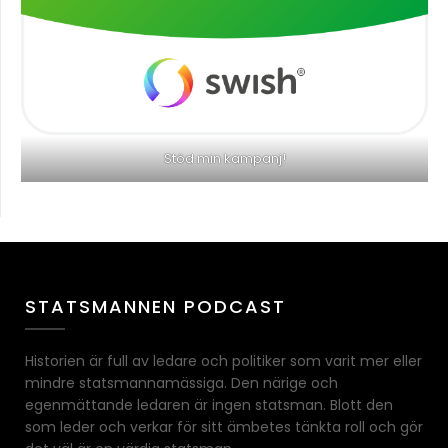
Stöd min kampanj!
STATSMANNEN PODCAST
Historien är full av ledare och politiker som varit mer eller
mindre statsmannamässiga. Den närige och
egenmättande ledaren är ingen statsman. Blott den
som leder och verkar för sitt ämbetes tänkta roll och gör