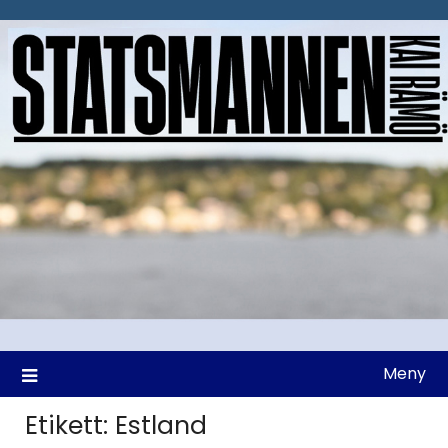
Hoppa
till
innehåll
Meny
Etikett:
Estland