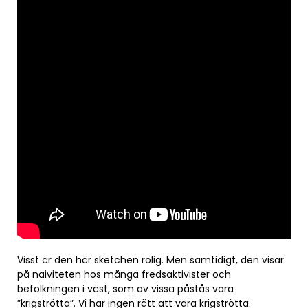
Visst är den här sketchen rolig. Men samtidigt, den visar
på naiviteten hos många fredsaktivister och
befolkningen i väst, som av vissa påstås vara
”krigströtta”. Vi har ingen rätt att vara krigströtta.