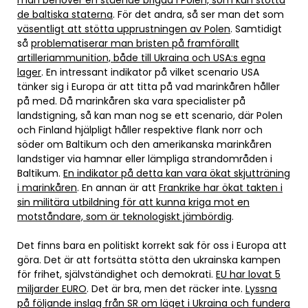
de baltiska staterna
. För det andra, så ser man det som
väsentligt att stötta upprustningen av Polen
. Samtidigt
så
problematiserar man bristen på framförallt
artilleriammunition, både till Ukraina och USA:s egna
lager
. En intressant indikator på vilket scenario USA
tänker sig i Europa är att titta på vad marinkåren håller
på med. Då marinkåren ska vara specialister på
landstigning, så kan man nog se ett scenario, där Polen
och Finland hjälpligt håller respektive flank norr och
söder om Baltikum och den amerikanska marinkåren
landstiger via hamnar eller lämpliga strandområden i
Baltikum.
En indikator på detta kan vara ökat skjutträning
i marinkåren
. En annan är att
Frankrike har ökat takten i
sin militära utbildning för att kunna kriga mot en
motståndare, som är teknologiskt jämbördig
.
Det finns bara en politiskt korrekt sak för oss i Europa att
göra. Det är att fortsätta stötta den ukrainska kampen
för frihet, självständighet och demokrati.
EU har lovat 5
miljarder EURO
. Det är bra, men det räcker inte.
Lyssna
på följande inslag från SR om läget i Ukraina och fundera