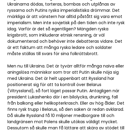
Ukrainarna dödas, torteras, bombas och utplånas av
ryssarna och Putins ryska imperialistiska drömmar. Det
märkliga är att vänstern har alltid påstått sig vara emot
imperialism. Men inte sovjetisk på den tiden och inte rysk
idag. Varför är det så egentligen? Mängden ryska
krigsbrott, som inkluderar etnisk rensning, är väl
dokumenterad och behöver inte debatteras vidare. Det
är ett faktum att många ryska ledare och soldater
måste ställas till svars för sina folkrättsbrott.
Men nu till Ukraina. Det är tyvärr alltför många naiva eller
aningslösa människor som tror att Putin skulle nöja sig
med Ukraina. Det är helt uppenbart att Ryssland har
positionerat sig för att ta kontroll över Belarus
(Vitryssland), så fort läget passar Putin. Antagligen när
president Lukashenko dör i en bilolycka, drunkning, fall
från balkong eller helikopterkrasch. Eller av hög ålder. Det
finns rysk trupp i Belarus, så den saken är redan avklarad.
Då skulle Ryssland få 10 miljoner medborgare till och
landgränsen mot Polens skulle utökas väldigt mycket.
Dessutom så skulle man få lättare att skära av stödet till