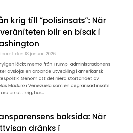
ån krig till ”polisinsats”: När
veräniteten blir en bisak i
ashington
icerat den 18 januari 2026
 nyligen läckt memo från Trump-administrationens
ster avslöjar en oroande utveckling i amerikansk
ikespolitik. Genom att definiera störtandet av
olás Maduro i Venezuela som en begränsad insats
are än ett krig, har…
ansparensens baksida: När
ttvisan dränks i