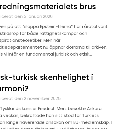
redningsmaterialets brus
icerat den 3 januari 2026
en på att ”släppa Epstein-filerna” har i åratal varit
 stridsrop för både rättighetskämpar och
spirationsteoretiker. Men när
titiedepartementet nu öppnar dörrarna till arkiven,
ls vi inför en fundamental juridisk och etisk…
sk-turkisk skenhelighet i
armoni?
licerat den 2 november 2025
 Tysklands kansler Friedrich Merz besökte Ankara
a veckan, bekräftade han sitt stöd för Turkiets
an länge havererade ansökan om EU-medlemskap. I