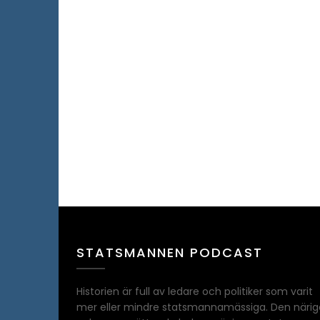
STATSMANNEN PODCAST
Historien är full av ledare och politiker som varit
mer eller mindre statsmannamässiga. Den närig