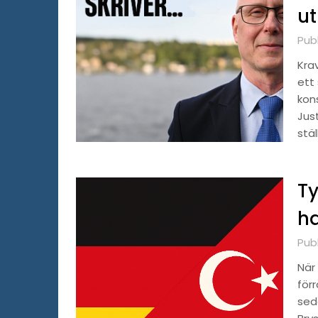
ut
Publ
Krav
ett
kon
Jus
stäl
Ty
h
Pub
När
förr
sed