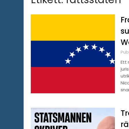
Fr
su
W
Publ
Ett
juri
utr
Nic
snar
Tr
rä