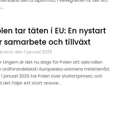
sel kallas detta diplomati; i verkligheten är det ett
t…
len tar täten i EU: En nystart
r samarbete och tillväxt
icerat den 1 januari 2025
r Ungern är det nu dags för Polen att axla rollen
 ordförandeland i Europeiska unionens ministerråd.
1 januari 2025 tar Polen över stafettpinnen, och
 det följer ett stort ansvar…