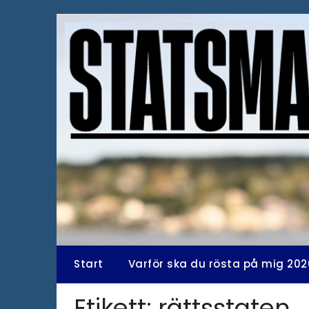
Hoppa
till
innehåll
Start
Varför ska du rösta på mig 202
Etikett:
rättsstaten