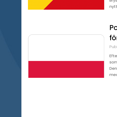
Brys
nyt
Po
fö
Publ
Efte
som
Den 
med