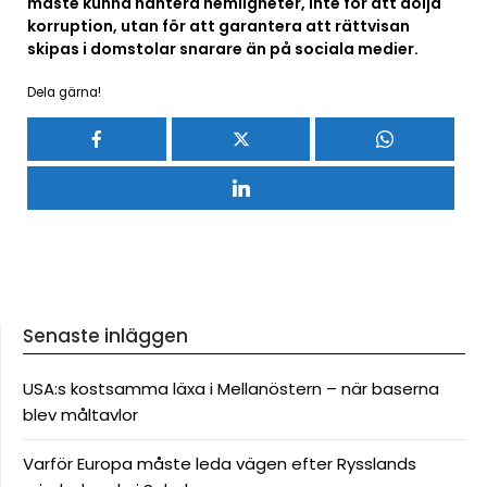
måste kunna hantera hemligheter, inte för att dölja
korruption, utan för att garantera att rättvisan
skipas i domstolar snarare än på sociala medier.
Dela gärna!
Senaste inläggen
USA:s kostsamma läxa i Mellanöstern – när baserna
blev måltavlor
Varför Europa måste leda vägen efter Rysslands