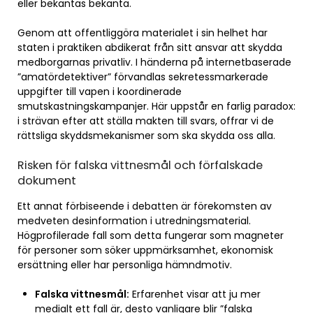
eller bekantas bekanta.
Genom att offentliggöra materialet i sin helhet har
staten i praktiken abdikerat från sitt ansvar att skydda
medborgarnas privatliv. I händerna på internetbaserade
”amatördetektiver” förvandlas sekretessmarkerade
uppgifter till vapen i koordinerade
smutskastningskampanjer. Här uppstår en farlig paradox:
i strävan efter att ställa makten till svars, offrar vi de
rättsliga skyddsmekanismer som ska skydda oss alla.
Risken för falska vittnesmål och förfalskade
dokument
Ett annat förbiseende i debatten är förekomsten av
medveten desinformation i utredningsmaterial.
Högprofilerade fall som detta fungerar som magneter
för personer som söker uppmärksamhet, ekonomisk
ersättning eller har personliga hämndmotiv.
Falska vittnesmål:
Erfarenhet visar att ju mer
medialt ett fall är, desto vanligare blir ”falska