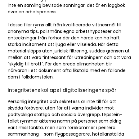
inte en samling bevisade sanningar; det är en loggbok
över en arbetsprocess.
I dessa filer ryms allt från kvalificerade vittnesmål till
anonyma tips, polismäns egna arbetshypoteser och
anteckningar från förhör där den hörde kan ha haft
starka incitament att ljuga eller vilseleda. När detta
material släpps utan juridisk filtrering, suddas gränsen ut
mellan att vara ”intressant för utredningen” och att vara
”skyldig till brott”. För den breda allmänheten blir
närvaron i ett dokument ofta likställd med en fällande
dom i folkdomstolen.
Integritetens kollaps i digitaliseringens spår
Personlig integritet och sekretess är inte till för att
skydda förövare, utan för att värna individer mot
godtyckliga statliga och sociala övergrepp. I Epstein-
fallet rymmer akterna namn på personer som aldrig
varit misstänkta, men som förekommer i perifera
sammanhang – som flygpassagerare, hotellanställda