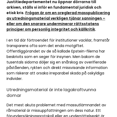
Justitiedepartementet nu öppnar dörrarna till
arkiven, ställs vi inför en fundamental juridisk och
etisk kris.
Frågan är om en oreglerad masspublicering
av utredningsmaterial verkligen tjänar sanningen –
eller om den snarare underminerar rättsstatens
principer om personlig integritet och källkritik
.
I en tid där förtroendet för institutioner vacklar, framstår
transparens ofta som det enda motgiftet.
Offentliggörandet av de så kallade Epstein-filerna har
beskrivits som en seger för insynen. Men bakom de
tusentals sidorna döljer sig en snårskog av overifierade
påståenden, rykten och direkt missvisande information
som riskerar att orsaka irreparabel skada på oskyldiga
individer.
Utredningsmaterial är inte lagakraftvunna
domar
Det mest akuta problemet med massutlämnandet av
råmaterial är missuppfattningen om dess natur. Ett
förundersökningsprotokoll eller en underrättelseakt är