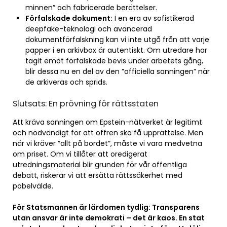
minnen” och fabricerade berättelser.
Förfalskade dokument:
I en era av sofistikerad
deepfake-teknologi och avancerad
dokumentförfalskning kan vi inte utgå från att varje
papper i en arkivbox är autentiskt. Om utredare har
tagit emot förfalskade bevis under arbetets gång,
blir dessa nu en del av den ”officiella sanningen” när
de arkiveras och sprids.
Slutsats: En prövning för rättsstaten
Att kräva sanningen om Epstein-nätverket är legitimt
och nödvändigt för att offren ska få upprättelse. Men
när vi kräver ”allt på bordet”, måste vi vara medvetna
om priset. Om vi tillåter att oredigerat
utredningsmaterial blir grunden för vår offentliga
debatt, riskerar vi att ersätta rättssäkerhet med
pöbelvälde.
För Statsmannen är lärdomen tydlig: Transparens
utan ansvar är inte demokrati – det är kaos. En stat