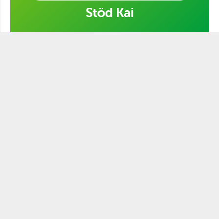
Stöd min kampanj!
STATSMANNEN PODCAST
Historien är full av ledare och politiker som varit mer eller
mindre statsmannamässiga. Den närige och