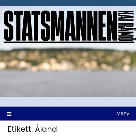
Hoppa
till
innehåll
Meny
Etikett:
Åland