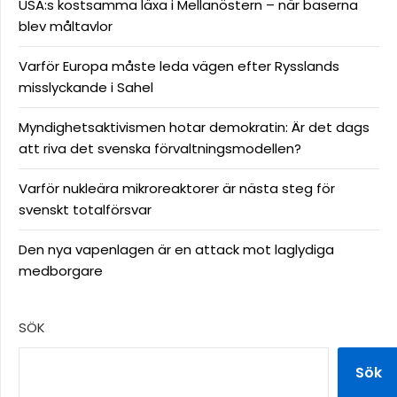
USA:s kostsamma läxa i Mellanöstern – när baserna
blev måltavlor
Varför Europa måste leda vägen efter Rysslands
misslyckande i Sahel
Myndighetsaktivismen hotar demokratin: Är det dags
att riva det svenska förvaltningsmodellen?
Varför nukleära mikroreaktorer är nästa steg för
svenskt totalförsvar
Den nya vapenlagen är en attack mot laglydiga
medborgare
SÖK
Sök