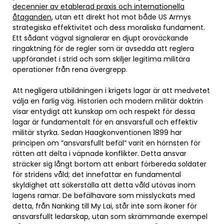
decennier av etablerad praxis och internationella
åtaganden
, utan ett direkt hot mot både US Armys
strategiska effektivitet och dess moraliska fundament.
Ett sådant vägval signalerar en djupt oroväckande
ringaktning för de regler som är avsedda att reglera
uppförandet i strid och som skiljer legitima militära
operationer från rena övergrepp.
Att negligera utbildningen i krigets lagar är att medvetet
välja en farlig väg. Historien och modern militär doktrin
visar entydigt att kunskap om och respekt för dessa
lagar är fundamentalt för en ansvarsfull och effektiv
militär styrka. Sedan Haagkonventionen 1899 har
principen om ”ansvarsfullt befäl” varit en hörnsten för
rätten att delta i väpnade konflikter. Detta ansvar
sträcker sig långt bortom att enbart förbereda soldater
för stridens våld; det innefattar en fundamental
skyldighet att säkerställa att detta våld utövas inom
lagens ramar. De befälhavare som misslyckats med
detta, från Nanking till My Lai, står inte som ikoner för
ansvarsfullt ledarskap, utan som skrämmande exempel