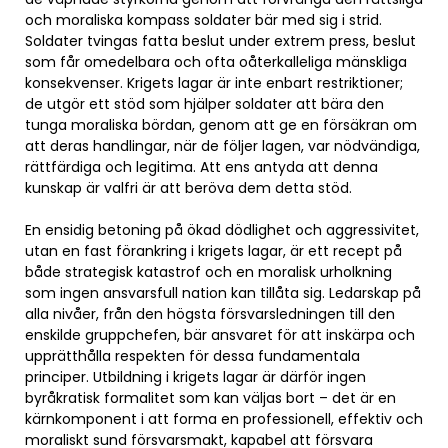
och moraliska kompass soldater bär med sig i strid.
Soldater tvingas fatta beslut under extrem press, beslut
som får omedelbara och ofta oåterkalleliga mänskliga
konsekvenser. Krigets lagar är inte enbart restriktioner;
de utgör ett stöd som hjälper soldater att bära den
tunga moraliska bördan, genom att ge en försäkran om
att deras handlingar, när de följer lagen, var nödvändiga,
rättfärdiga och legitima. Att ens antyda att denna
kunskap är valfri är att beröva dem detta stöd.
En ensidig betoning på ökad dödlighet och aggressivitet,
utan en fast förankring i krigets lagar, är ett recept på
både strategisk katastrof och en moralisk urholkning
som ingen ansvarsfull nation kan tillåta sig. Ledarskap på
alla nivåer, från den högsta försvarsledningen till den
enskilde gruppchefen, bär ansvaret för att inskärpa och
upprätthålla respekten för dessa fundamentala
principer. Utbildning i krigets lagar är därför ingen
byråkratisk formalitet som kan väljas bort – det är en
kärnkomponent i att forma en professionell, effektiv och
moraliskt sund försvarsmakt, kapabel att försvara