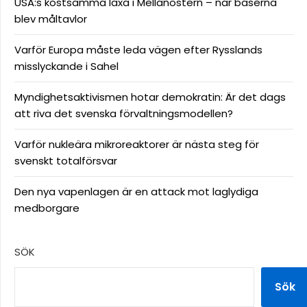
USA:s kostsamma läxa i Mellanöstern – när baserna
blev måltavlor
Varför Europa måste leda vägen efter Rysslands
misslyckande i Sahel
Myndighetsaktivismen hotar demokratin: Är det dags
att riva det svenska förvaltningsmodellen?
Varför nukleära mikroreaktorer är nästa steg för
svenskt totalförsvar
Den nya vapenlagen är en attack mot laglydiga
medborgare
SÖK
Sök