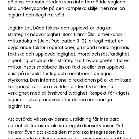
på dess motsats – ledare som inte förmådde vägleda
sina underlydande på den komplexa skiljelinjen mellan
legitimt och illegitimt våld.
Legitimitet, både faktisk och upplevd, är idag en
strategisk nödvändighet. Som framhålls i amerikansk
militärdoktrin (Joint Publication 3-0), är legitimitet en
avgörande faktor i operationer, grundad i handlingarnas
faktiska och upplevda laglighet, moral och rättfärdighet.
Ingenting urholkar den strategiska trovärdigheten för en
militär insats snabbare än en faktisk eller ens upplevd
brist på respekt för lag och moral inom de egna
styrkorna. Den internationella reaktionen på olika militära
kampanjer runt om i världen understryker denna
verklighet med all önskvärd tydlighet. Respekt för krigets
lagar är själva grundvalen för denna oumbärliga
legitimitet.
Att avfärda vikten av denna utbildning får inte bara
potentiellt katastrofala strategiska konsekvenser. Det
riskerar även att skada den moraliska integriteten hos
de väpnade styrkorna genom att förvränga den rättsliga