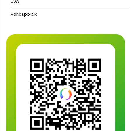
USA
Världspolitik