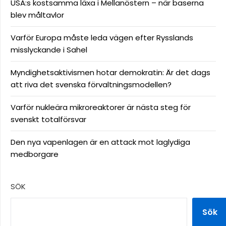
USA:s kostsamma läxa i Mellanöstern – när baserna
blev måltavlor
Varför Europa måste leda vägen efter Rysslands
misslyckande i Sahel
Myndighetsaktivismen hotar demokratin: Är det dags
att riva det svenska förvaltningsmodellen?
Varför nukleära mikroreaktorer är nästa steg för
svenskt totalförsvar
Den nya vapenlagen är en attack mot laglydiga
medborgare
SÖK
Sök