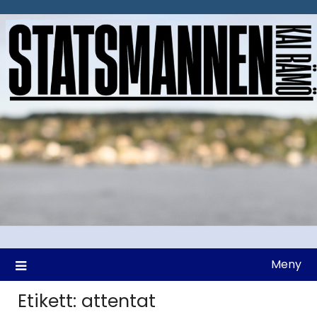
Hoppa
till
innehåll
Meny
Etikett:
attentat