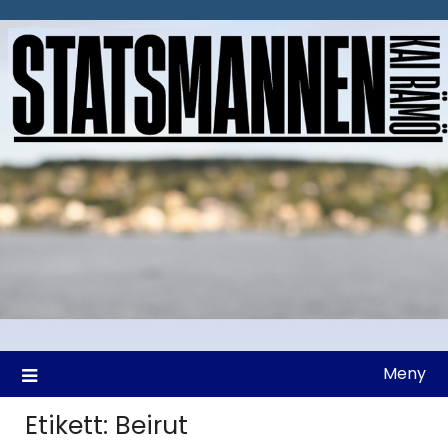
Hoppa
till
innehåll
Meny
Etikett:
Beirut