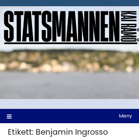
Hoppa
till
innehåll
Meny
Etikett:
Benjamin Ingrosso