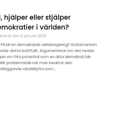
, hjälper eller stjälper
mokratier i världen?
icerat den 6 januari 2025
 FN bli en demokratisk världsregering? Statsmannen
vivlar detta kraftfullt. Argumenterar om det nedan.
gan om FN:s potential som en äkta demokrati blir
skilt problematisk när man beaktar den
ndläggande värdeklyfta som…