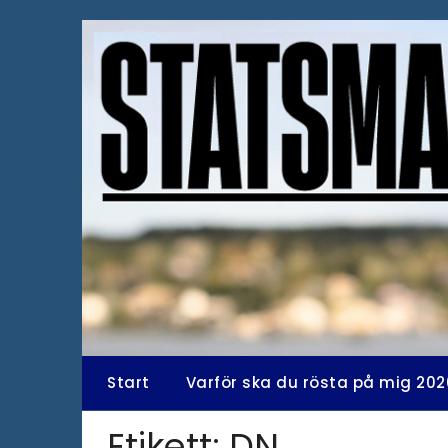
Hoppa
till
innehåll
Start
Varför ska du rösta på mig 202
Etikett:
DN