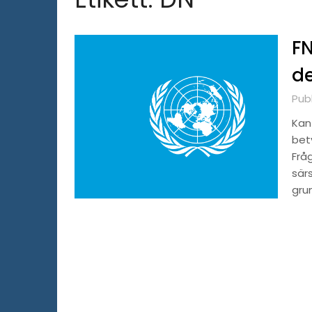
FN
de
Publ
Kan
bet
Frå
sär
gru