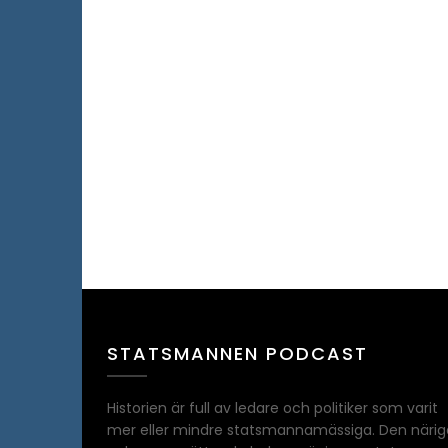
STATSMANNEN PODCAST
Historien är full av ledare och politiker som varit
mer eller mindre statsmannamässiga. Den närig