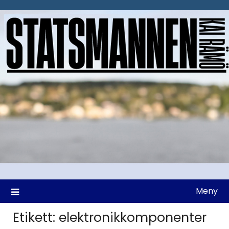
Hoppa
till
innehåll
Meny
Etikett:
elektronikkomponenter