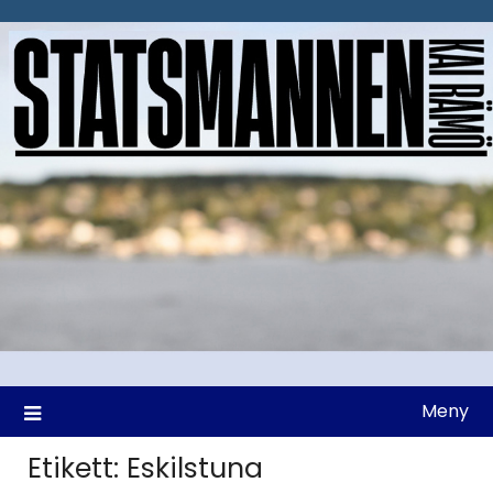
Hoppa
till
innehåll
Meny
Etikett:
Eskilstuna