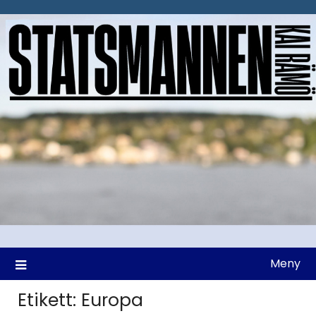
Hoppa
till
innehåll
Meny
Etikett:
Europa