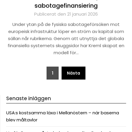
sabotagefinansiering
Publicerat den 21 januari 2026
Under ytan på de fysiska sabotageförsöken mot
europeisk infrastruktur löper en ström av kapital som
sällan når rubrikerna. Genom att utnyttja det globala
finansiella systemets skuggsidor har Kreml skapat en
modell för…
Sidnumrering
1
Nästa
för
inlägg
Senaste inläggen
USA:s kostsamma läxa i Mellanöstern – när baserna
blev måltavlor