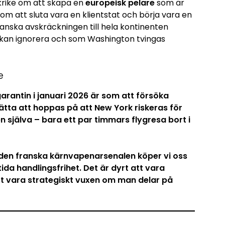
rike om att skapa en
europeisk pelare
som är
om att sluta vara en klientstat och börja vara en
anska avskräckningen till hela kontinenten
 kan ignorera och som Washington tvingas
e
arantin i januari 2026 är som att försöka
sätta att hoppas på att New York riskeras för
gen själva – bara ett par timmars flygresa bort i
 den franska kärnvapenarsenalen köper vi oss
ida handlingsfrihet. Det är dyrt att vara
att vara strategiskt vuxen om man delar på