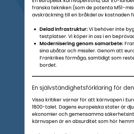
En europeisk kärnvapenfond, där EU-länder 
franska tekniken (som de potenta M51-miss
avskräckning till en bråkdel av kostnaden f
Delad infrastruktur:
Vi behöver inte byg
testplatser. Vi köper in oss i en beprövad
Modernisering genom samarbete:
Fran
sina ubåtar och missiler. Genom att eur
Frankrikes förmåga, samtidigt som reste
bordet.
En självständighetsförklaring för de
Vissa kritiker varnar för att kärnvapen i Europ
1800-talet. Dagens europeiska stater är d
ekonomier och gemensamma säkerhetsintres
kärnvapen är en absurditet som hör hemma