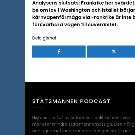
Analysens slutsats: Frankrike har svärdet
be om lov i Washington och istället börjar 
kärnvapenförmåga via Frankrike är inte 
försvarbara vägen till suveränitet.
Dela gärna!
STATSMANNEN PODCAST
Historien är full av ledare och politiker som varit
mer eller mindre statsmannamässiga. Den närig
och egenmättande ledaren är ingen statsman.