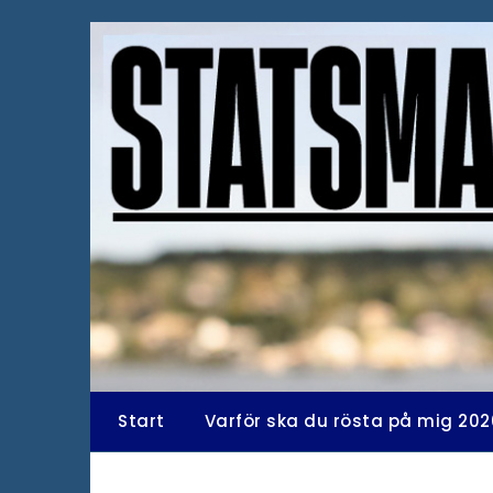
Hoppa
till
innehåll
Start
Varför ska du rösta på mig 202