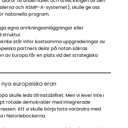
bidrar till underhållet och utvecklingen av den
ilerna och ASMP-A-systemet), skulle ge oss
ör nationella program.
ga egna anrikningsanläggningar eller
 struktur.
krike står inför kostsamma uppgraderingar av
opeiska partners delar på notan säkras
n av Europa får en plats vid det strategiska
n nya europeiska eran
a skulle leda till instabilitet. Men vi lever inte i
jupt rotade demokratier med integrerade
sen. Att vi skulle börja hota varandra med
 i historieböckerna.