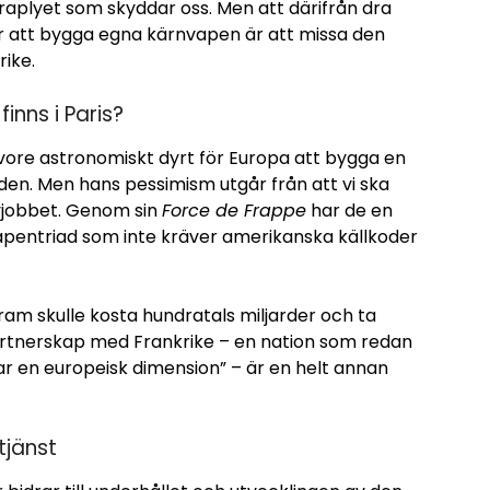
raplyet som skyddar oss. Men att därifrån dra
för att bygga egna kärnvapen är att missa den
ike.
inns i Paris?
vore astronomiskt dyrt för Europa att bygga en
en. Men hans pessimism utgår från att vi ska
ovjobbet. Genom sin
Force de Frappe
har de en
apentriad som inte kräver amerikanska källkoder
ram skulle kosta hundratals miljarder och ta
 partnerskap med Frankrike – en nation som redan
har en europeisk dimension” – är en helt annan
tjänst