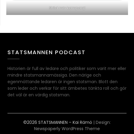
Stöd min kampanj!
STATSMANNEN PODCAST
Historien är full av ledare och politiker som varit mer eller
mindre statsmannamässiga. Den närige och
egenmättande ledaren är ingen statsman. Blott den
som leder och verkar för sitt ämbetes tänkta roll och gör
det väl är en värdig statsman.
©2026 STATSMANNEN – Kai Rämö
| Design:
Newspaperly WordPress Theme