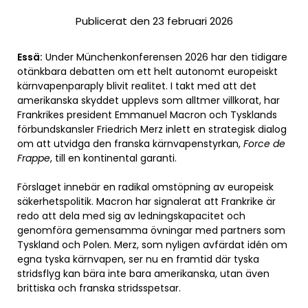
Publicerat den 23 februari 2026
Essä:
Under Münchenkonferensen 2026 har den tidigare
otänkbara debatten om ett helt autonomt europeiskt
kärnvapenparaply blivit realitet. I takt med att det
amerikanska skyddet upplevs som alltmer villkorat, har
Frankrikes president Emmanuel Macron och Tysklands
förbundskansler Friedrich Merz inlett en strategisk dialog
om att utvidga den franska kärnvapenstyrkan,
Force de
Frappe
, till en kontinental garanti.
Förslaget innebär en radikal omstöpning av europeisk
säkerhetspolitik. Macron har signalerat att Frankrike är
redo att dela med sig av ledningskapacitet och
genomföra gemensamma övningar med partners som
Tyskland och Polen. Merz, som nyligen avfärdat idén om
egna tyska kärnvapen, ser nu en framtid där tyska
stridsflyg kan bära inte bara amerikanska, utan även
brittiska och franska stridsspetsar.