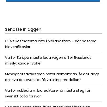
Senaste inläggen
USA:s kostsamma läxa i Mellanöstern – när baserna
blev måltavlor
Varför Europa måste leda vägen efter Rysslands
misslyckande i Sahel
Myndighetsaktivismen hotar demokratin: Är det dags
att riva det svenska förvaltningsmodellen?
Varför nukleära mikroreaktorer är nästa steg för
svenskt totalförsvar
Den nya vapenlagen är en attack mot laglydiga