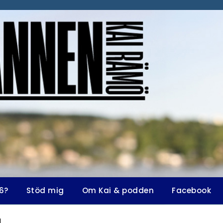
6?
Stöd mig
Om Kai & podden
Facebook
a