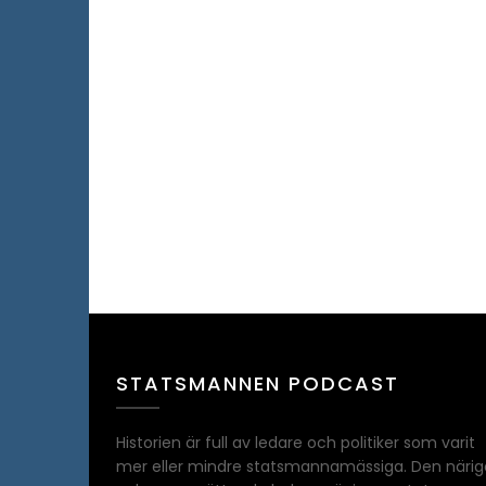
STATSMANNEN PODCAST
Historien är full av ledare och politiker som varit
mer eller mindre statsmannamässiga. Den närig