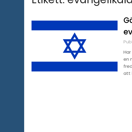
Gä
ev
Publ
Har 
en 
fre
att