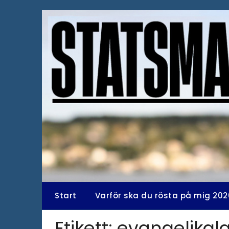
Hoppa
till
innehåll
Start
Varför ska du rösta på mig 202
Etikett:
evangelikal