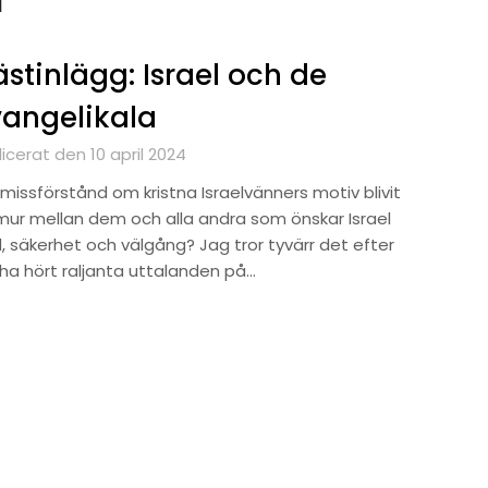
stinlägg: Israel och de
angelikala
icerat den 10 april 2024
missförstånd om kristna Israelvänners motiv blivit
mur mellan dem och alla andra som önskar Israel
d, säkerhet och välgång? Jag tror tyvärr det efter
 ha hört raljanta uttalanden på…