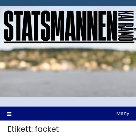
Hoppa
till
innehåll
Meny
Etikett:
facket