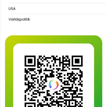
USA
Världspolitik