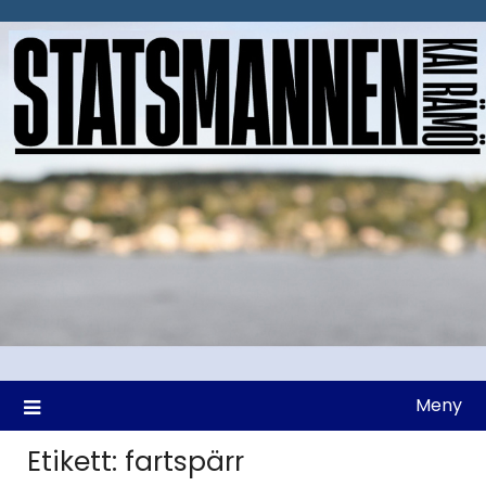
Hoppa
till
innehåll
Meny
Etikett:
fartspärr