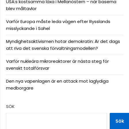
USA:s kostsamma läxa i Mellanöstern – när baserna
blev måltavlor
Varför Europa måste leda vägen efter Rysslands
misslyckande i Sahel
Myndighetsaktivismen hotar demokratin: Är det dags
att riva det svenska förvaltningsmodellen?
Varför nukleära mikroreaktorer är nästa steg för
svenskt totalförsvar
Den nya vapenlagen är en attack mot laglydiga
medborgare
SÖK
Sök