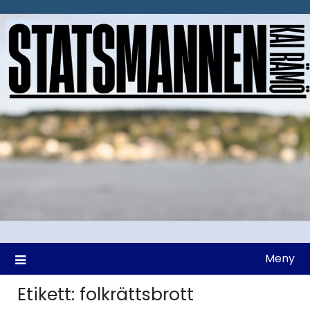
Hoppa
till
innehåll
Meny
Etikett:
folkrättsbrott