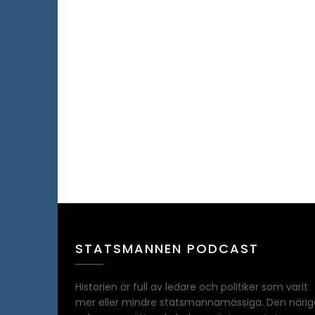
STATSMANNEN PODCAST
Historien är full av ledare och politiker som varit
mer eller mindre statsmannamässiga. Den närig