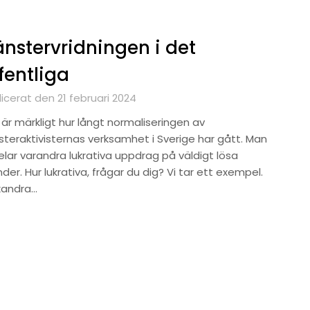
nstervridningen i det
fentliga
icerat den 21 februari 2024
 är märkligt hur långt normaliseringen av
steraktivisternas verksamhet i Sverige har gått. Man
delar varandra lukrativa uppdrag på väldigt lösa
der. Hur lukrativa, frågar du dig? Vi tar ett exempel.
xandra…