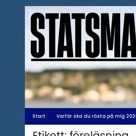
Hoppa
till
innehåll
Start
Varför ska du rösta på mig 202
Etikett:
föreläsning