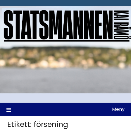
Hoppa
till
innehåll
Meny
Etikett:
försening