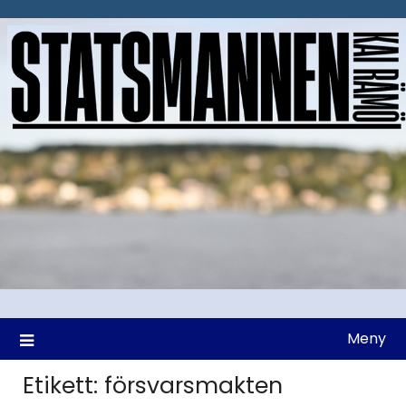
Hoppa
till
innehåll
Meny
Etikett:
försvarsmakten