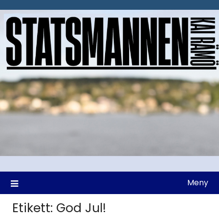
Hoppa
till
innehåll
Meny
Etikett:
God Jul!