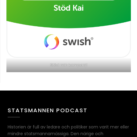
Stöd min kampanj!
STATSMANNEN PODCAST
Historien är full av ledare och politiker som varit mer eller
mindre statsmannamässiga. Den närige och