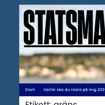
Hoppa
till
innehåll
Start
Varför ska du rösta på mig 202
Etikett:
gräns