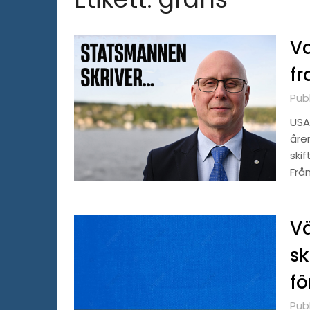
Va
fr
Publ
USA
åre
skif
Frå
Vä
sk
fö
Publ