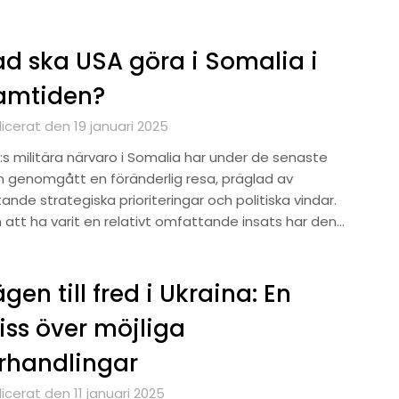
d ska USA göra i Somalia i
amtiden?
icerat den 19 januari 2025
:s militära närvaro i Somalia har under de senaste
n genomgått en föränderlig resa, präglad av
tande strategiska prioriteringar och politiska vindar.
n att ha varit en relativt omfattande insats har den…
gen till fred i Ukraina: En
iss över möjliga
rhandlingar
icerat den 11 januari 2025