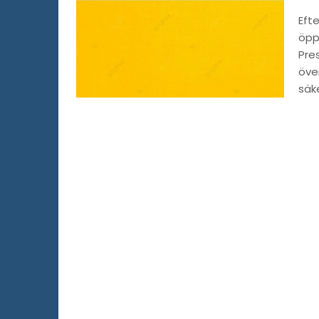
Efte
öpp
Pres
över
säk