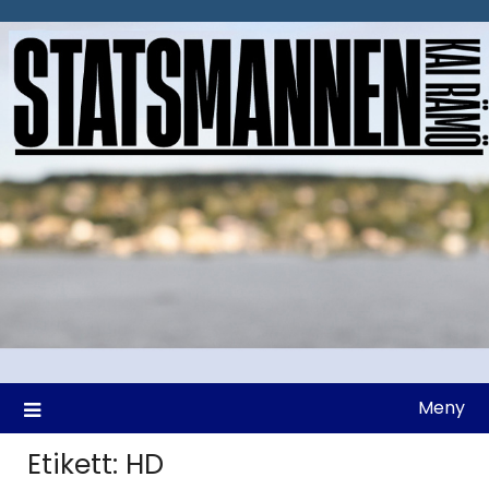
Hoppa
till
innehåll
Meny
Etikett:
HD