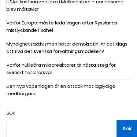
USA:s kostsamma läxa i Mellanöstern – när baserna
blev måltavlor
Varför Europa måste leda vägen efter Rysslands
misslyckande i Sahel
Myndighetsaktivismen hotar demokratin: Är det dags
att riva det svenska förvaltningsmodellen?
Varför nukleära mikroreaktorer är nästa steg för
svenskt totalförsvar
Den nya vapenlagen är en attack mot laglydiga
medborgare
SÖK
Sök