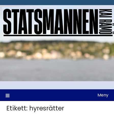
Hoppa
till
innehåll
Meny
Etikett:
hyresrätter