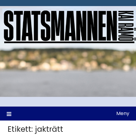
Hoppa
till
innehåll
Meny
Etikett:
jakträtt