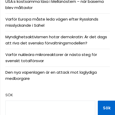
USA:s kostsamma läxa i Mellanöstern – när baserna
blev måltavlor
Varför Europa måste leda vägen efter Rysslands
misslyckande i Sahel
Myndighetsaktivismen hotar demokratin: Är det dags
att riva det svenska förvaltningsmodellen?
Varför nukleära mikroreaktorer är nästa steg för
svenskt totalförsvar
Den nya vapenlagen är en attack mot laglydiga
medborgare
SÖK
Sök