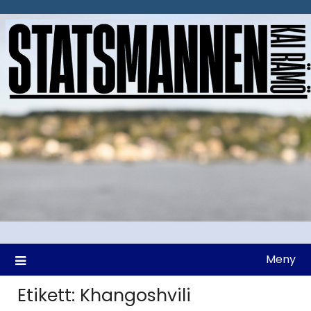
Hoppa
till
innehåll
Meny
Etikett:
Khangoshvili