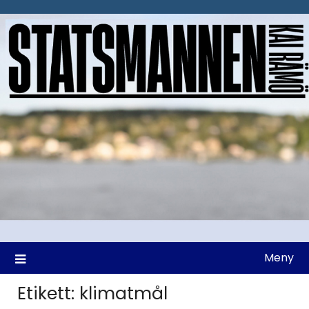
Hoppa
till
innehåll
Meny
Etikett:
klimatmål