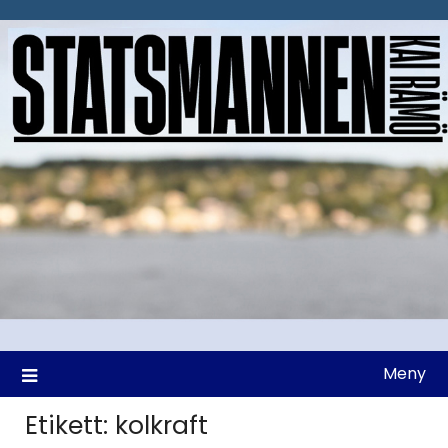
Hoppa
till
innehåll
Meny
Etikett:
kolkraft