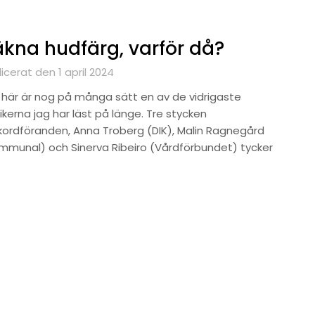
kna hudfärg, varför då?
icerat den 1 april 2024
 här är nog på många sätt en av de vidrigaste
ikerna jag har läst på länge. Tre stycken
kordföranden, Anna Troberg (DIK), Malin Ragnegård
mmunal) och Sinerva Ribeiro (Vårdförbundet) tycker