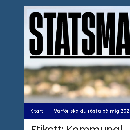
Hoppa
till
innehåll
Start
Varför ska du rösta på mig 202
Etikett:
Kommunal