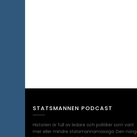
STATSMANNEN PODCAST
Historien är full av ledare och politiker som varit
mer eller mindre statsmannamässiga. Den närig