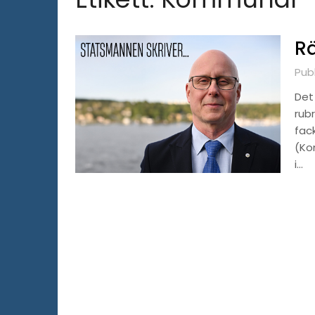
Rä
Publ
Det
rubr
fac
(Ko
i…