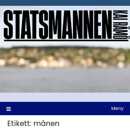
Hoppa
till
innehåll
Meny
Etikett:
månen