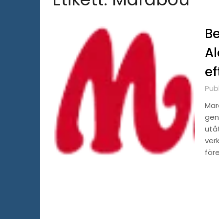
Be
Al
e
Pub
Mar
gen
utåt
ver
för