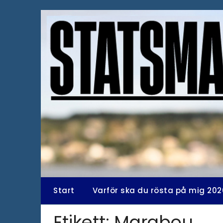
Hoppa
till
innehåll
Start
Varför ska du rösta på mig 202
Etikett:
Marabou