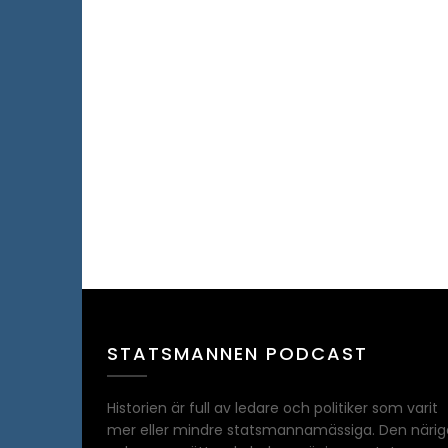
STATSMANNEN PODCAST
Historien är full av ledare och politiker som varit
mer eller mindre statsmannamässiga. Den närig