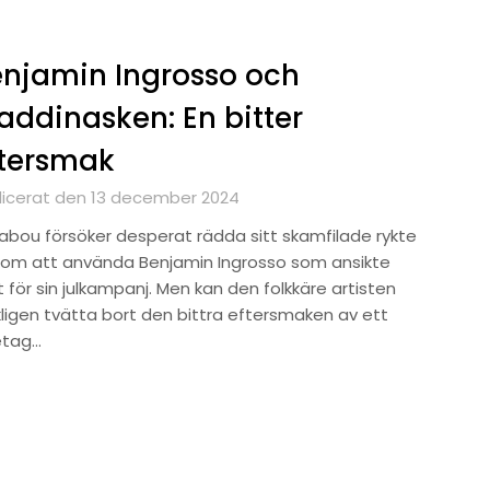
njamin Ingrosso och
addinasken: En bitter
ftersmak
licerat den 13 december 2024
abou försöker desperat rädda sitt skamfilade rykte
om att använda Benjamin Ingrosso som ansikte
 för sin julkampanj. Men kan den folkkäre artisten
kligen tvätta bort den bittra eftersmaken av ett
etag…