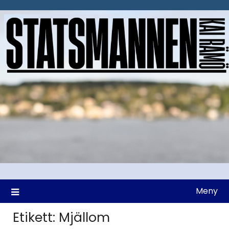
Hoppa
till
innehåll
Meny
Etikett:
Mjällom