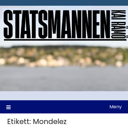
Hoppa
till
innehåll
Meny
Etikett:
Mondelez