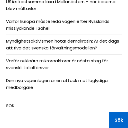
USA:s kostsamma läxa i Mellanöstern – när baserna
blev måltavlor
Varför Europa måste leda vägen efter Rysslands
misslyckande i Sahel
Myndighetsaktivismen hotar demokratin: Är det dags
att riva det svenska förvaltningsmodellen?
Varför nukleära mikroreaktorer är nästa steg för
svenskt totalförsvar
Den nya vapenlagen är en attack mot laglydiga
medborgare
SÖK
Sök