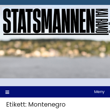
Hoppa
till
innehåll
Meny
Etikett:
Montenegro