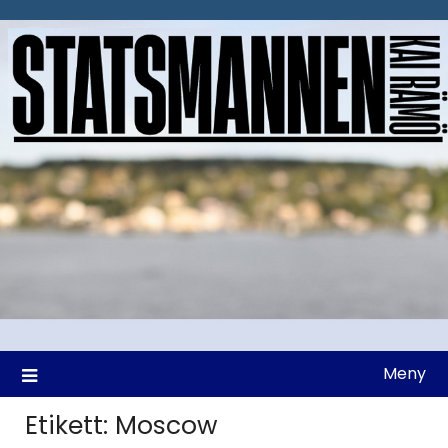
Hoppa
till
innehåll
Meny
Etikett:
Moscow