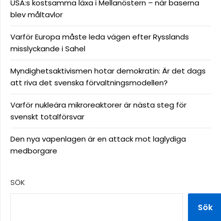
USA:s kostsamma läxa i Mellanöstern – när baserna
blev måltavlor
Varför Europa måste leda vägen efter Rysslands
misslyckande i Sahel
Myndighetsaktivismen hotar demokratin: Är det dags
att riva det svenska förvaltningsmodellen?
Varför nukleära mikroreaktorer är nästa steg för
svenskt totalförsvar
Den nya vapenlagen är en attack mot laglydiga
medborgare
SÖK
Sök