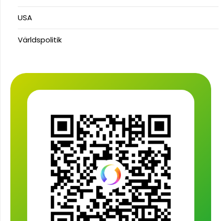
USA
Världspolitik