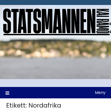
Hoppa
till
innehåll
Meny
Etikett:
Nordafrika