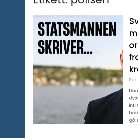
Sv
ma
or
fr
kr
Pub
Den
dyst
infi
bedr
gå 