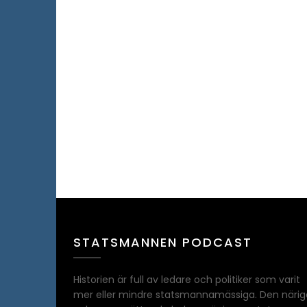
STATSMANNEN PODCAST
Historien är full av ledare och politiker som varit
mer eller mindre statsmannamässiga. Den närig