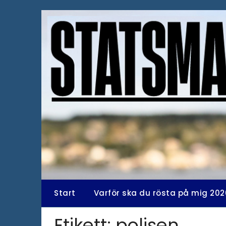
Hoppa
till
innehåll
Start
Varför ska du rösta på mig 202
Etikett:
polisen