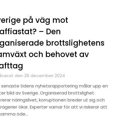
erige på väg mot
ffiastat? – Den
ganiserade brottslighetens
amväxt och behovet av
afttag
licerat den 26 december 2024
 senaste tidens nyhetsrapportering målar upp en
er bild av Sverige. Organiserad brottslighet
ltrerar näringslivet, korruptionen breder ut sig och
ägerier ökar. Experter varnar för att vi riskerar att
samma öde…