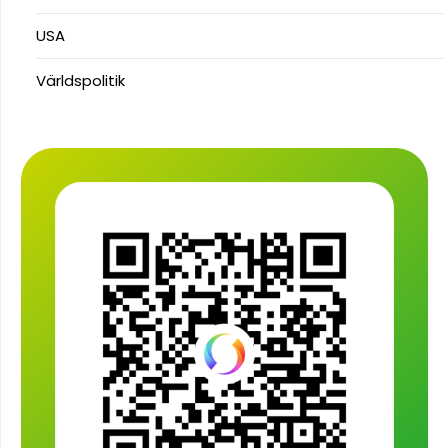
USA
Världspolitik