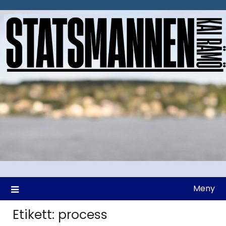
Hoppa
till
innehåll
Meny
Etikett:
process