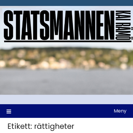
Hoppa
till
innehåll
Meny
Etikett:
rättigheter